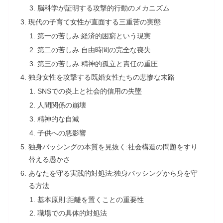
脳科学が証明する攻撃的行動のメカニズム
現代の子育て女性が直面する三重苦の実態
第一の苦しみ:経済的困窮という現実
第二の苦しみ:自由時間の完全な喪失
第三の苦しみ:精神的孤立と責任の重圧
独身女性を攻撃する既婚女性たちの悲惨な末路
SNSでの炎上と社会的信用の失墜
人間関係の崩壊
精神的な自滅
子供への悪影響
独身バッシングの本質を見抜く:社会構造の問題をすり
替える愚かさ
あなたを守る実践的対処法:独身バッシングから身を守
る方法
基本原則:距離を置くことの重要性
職場での具体的対処法