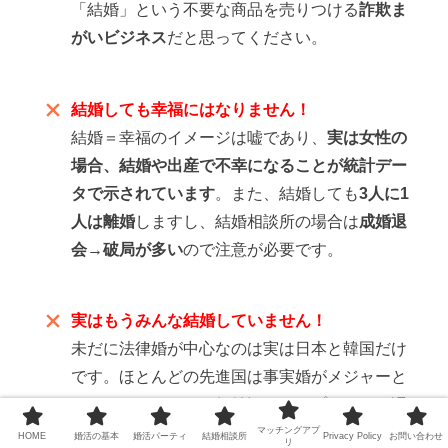
「結婚」という不要な商品を売りつける
詐欺ま
がいビジネス
だと思ってください。
結婚しても幸福にはなりません！
結婚＝幸福のイメージは嘘であり、
実は女性の
場合、結婚や出産で不幸になることが統計デー
タで示されています
。また、結婚しても
3人に1
人は離婚
しますし、結婚相談所の場合は
成婚退
会→破局が多い
ので注意が必要です。
実はもうみんな結婚していません！
未だに法律婚が中心なのは実は日本と韓国だけ
です。ほとんどの先進国は事実婚がメジャーと
なってきています。価値観のアップデートが遅
れている日本の田舎の老人たちに「結婚はま
マッチングアプ
HOME
婚活の基本
婚活パーティ
結婚相談所
Privacy Policy
お問い合わせ
リ