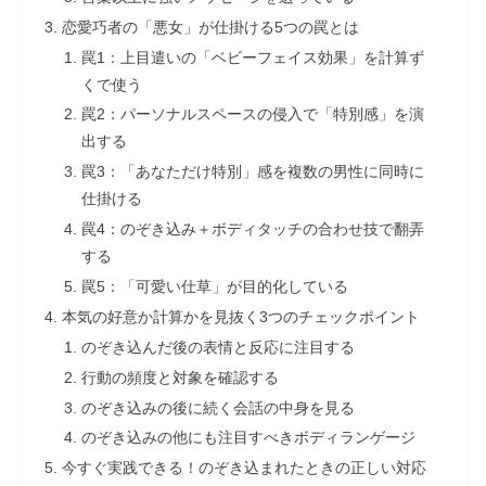
恋愛巧者の「悪女」が仕掛ける5つの罠とは
罠1：上目遣いの「ベビーフェイス効果」を計算ず
くで使う
罠2：パーソナルスペースの侵入で「特別感」を演
出する
罠3：「あなただけ特別」感を複数の男性に同時に
仕掛ける
罠4：のぞき込み＋ボディタッチの合わせ技で翻弄
する
罠5：「可愛い仕草」が目的化している
本気の好意か計算かを見抜く3つのチェックポイント
のぞき込んだ後の表情と反応に注目する
行動の頻度と対象を確認する
のぞき込みの後に続く会話の中身を見る
のぞき込みの他にも注目すべきボディランゲージ
今すぐ実践できる！のぞき込まれたときの正しい対応