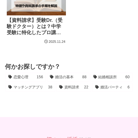
【資料請求】受験Dr.（受
験ドクター）とは？中学
受験に特化したプロ講師
からの個別指導！
2025.11.24
何かお探しですか？
恋愛心理
156
婚活の基本
88
結婚相談所
60
マッチングアプリ
38
資料請求
22
婚活パーティ
6