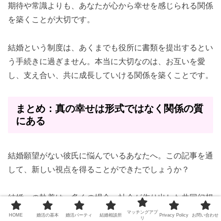
期待や常識よりも、あなたが心から幸せを感じられる関係
を築くことが大切です。
結婚という制度は、あくまでも役所に書類を提出するとい
う手続きに過ぎません。本当に大切なのは、お互いを愛
し、支え合い、共に成長していける関係を築くことです。
まとめ：真の幸せは形式ではなく関係の質
にある
結婚願望がない彼氏に悩んでいるあなたへ。この記事を通
して、新しい視点を得ることができたでしょうか？
結婚への執着は、多くの場合、社会が作り出した共同幻想
によるものです。本当に大切なのは、結婚という形式では
マッチングアプ
HOME
婚活の基本
婚活パーティ
結婚相談所
Privacy Policy
お問い合わせ
リ