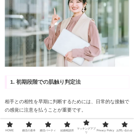
1. 初期段階での肌触り判定法
相手との相性を早期に判断するためには、日常的な接触で
の感覚に注意を払うことが重要です。
カジュアルな接触での確認
：
マッチングアプ
HOME
婚活の基本
婚活パーティ
結婚相談所
Privacy Policy
お問い合わせ
リ