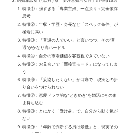
結婚相談所で見かける「要注意婚活女性」の特徴18選
特徴①：強すぎる「専業主婦」一点張り＋完全依存
思考
特徴②：年収・学歴・身長など「スペック条件」が
極端に高い
特徴③：「普通の人でいい」と言いつつ、その“普
通”がかなり高ハードル
特徴④：自分の市場価値を客観視できていない
特徴⑤：お見合いで「面接官モード」になってしま
う
特徴⑥：「妥協したくない」が口癖で、現実との折
り合いをつけられない
特徴⑦：恋愛ドラマ的な“ときめき”を婚活にそのま
ま持ち込む
特徴⑧：とにかく「受け身」で、自分から動く気が
ない
特徴⑨：「年齢で判断する男は最低」と、現実その